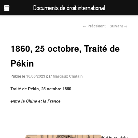
Documents de droit international
Aller
au
←
Précédent
Suivant
→
Navigation
contenu
des
articles
principal
1860, 25 octobre, Traité de
Pékin
Publié le
10/06/2023
par
Margaux Chatain
Traité de Pékin, 25 octobre 1860
entre la Chine et la France
Le traité de Pékin en date