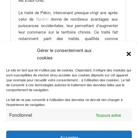
les Etats-Unis.
Le traité de Pékin, intervenant presque vingt ans après
celui de
Nankin
donne de nombreux avantages aux
puissances occidentales, leur permettant d’augmenter
leur commerce sur le territoire chinois. Ce traité fait
notamment parti des traités qualifiés comme
« inégaux ». Il s’agit d’un ensemble de traités du
Gérer le consentement aux
19ème siècle entre les puissances asiatiques et
cookies
occidentales considérés comme déséquilibrés.
Le site en tant que tel n'utilise pas de cookies. Cependant, il intègre des modules qui
sont susceptibles de stocker et/ou accéder aux cookies déposés sur cet appareil
(par exemple pour recueillir votre consentement... à l'utilisation des cookies). Le fait
de consentir à ces technologies autorise le traitement des données telles que le
Ce contenu a été publié dans
Traité de paix
par
Margaux Chatain
, et
comportement de navigation.
marqué avec
1815-1913 : Traités du 19e siècle
,
Chine
,
France
.
Mettez-le en favori avec son
permalien
.
Le fait de ne pas consentir à l'utilisation des données ne devrait rien changer à
l'expérience de navigation.
Fonctionnel
Toujours activé
A propos Margaux Chatain
Margaux Chatain est étudiante en L1 de droit à la
faculté d'Aix Marseille. Elle a réalisé un stage de
Accepter