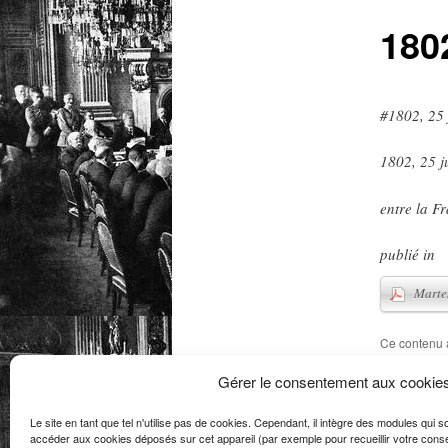
1802
#1802, 25 
1802, 25 ju
entre la F
publié in
Ma
Ce contenu 
des période
Gérer le consentement aux cookie
Le site en tant que tel n'utilise pas de cookies. Cependant, il intègre des modules qui 
accéder aux cookies déposés sur cet appareil (par exemple pour recueillir votre consent