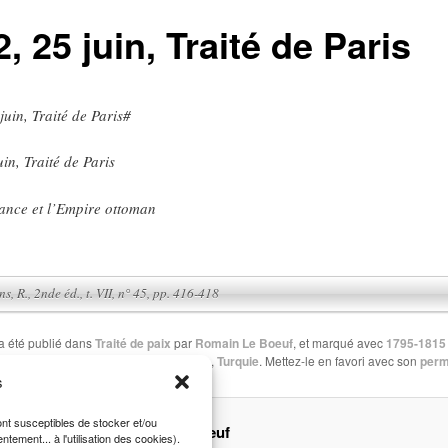
, 25 juin, Traité de Paris
juin, Traité de Paris#
in, Traité de Paris
rance et l’Empire ottoman
rtens, R., 2nde éd., t. VII, n° 45, pp. 416-418
a été publié dans
Traité de paix
par
Romain Le Boeuf
, et marqué avec
1795-1815 
s révolutionnaire et impériale
,
France
,
Turquie
. Mettez-le en favori avec son
perm
s
sont susceptibles de stocker et/ou
A propos Romain Le Boeuf
ement... à l'utilisation des cookies).