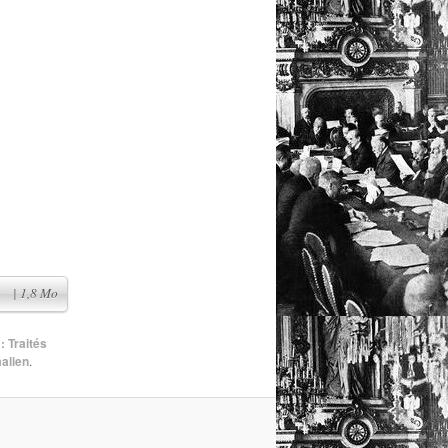
| 1,8 Mo
: Traités
alien
.