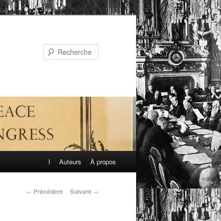
Recherche
I
Auteurs
À propos
←
Précédent
Suivant
→
Navigation
des
articles