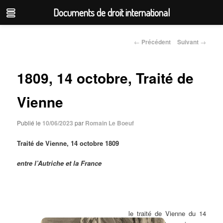
Documents de droit international
Aller
au
←
Précédent
Suivant
→
Navigation
contenu
des
articles
principal
1809, 14 octobre, Traité de
Vienne
Publié le
10/06/2023
par
Romain Le Boeuf
Traité de Vienne, 14 octobre 1809
entre l’Autriche et la France
le traité de Vienne du 14