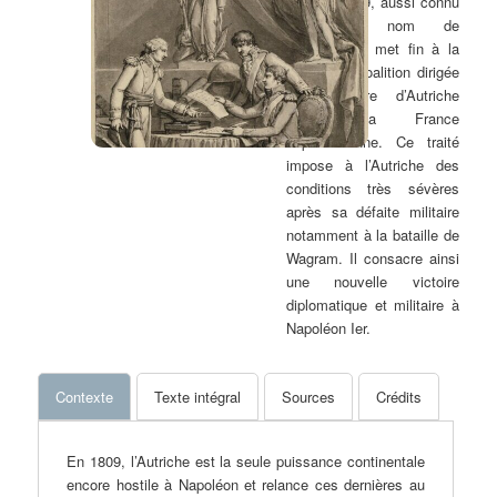
octobre 1809, aussi connu
sous le nom de
Schönbrunn, met fin à la
cinquième coalition dirigée
par l’Empire d’Autriche
contre la France
napoléonienne. Ce traité
impose à l’Autriche des
conditions très sévères
après sa défaite militaire
notamment à la bataille de
Wagram. Il consacre ainsi
une nouvelle victoire
diplomatique et militaire à
Napoléon Ier.
Contexte
Texte intégral
Sources
Crédits
En 1809, l’Autriche est la seule puissance continentale
encore hostile à Napoléon et relance ces dernières au