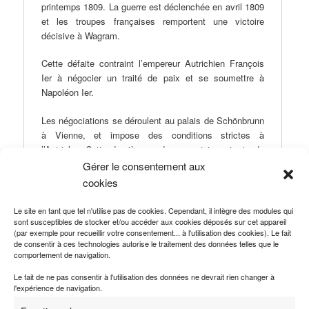
printemps 1809. La guerre est déclenchée en avril 1809
et les troupes françaises remportent une victoire
décisive à Wagram.
Cette défaite contraint l’empereur Autrichien François
Ier à négocier un traité de paix et se soumettre à
Napoléon Ier.
Les négociations se déroulent au palais de Schönbrunn
à Vienne, et impose des conditions strictes à
l’Autriche. Cette dernière perd une part importante de
son territoire et connaît des rupture d’alliance ainsi que
Gérer le consentement aux
des limitation de son armée.
cookies
Le site en tant que tel n'utilise pas de cookies. Cependant, il intègre des modules qui
sont susceptibles de stocker et/ou accéder aux cookies déposés sur cet appareil
(par exemple pour recueillir votre consentement... à l'utilisation des cookies). Le fait
de consentir à ces technologies autorise le traitement des données telles que le
comportement de navigation.
Le fait de ne pas consentir à l'utilisation des données ne devrait rien changer à
Ce contenu a été publié dans
Traité de paix
par
Romain Le Boeuf
, et
l'expérience de navigation.
marqué avec
1795-1815 : Traités des périodes révolutionnaire et