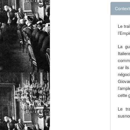
Context
Le tra
l’Empi
La gu
Italie
comme 
car il
négoci
Giovan
l’ampl
cette 
Le tr
susnom