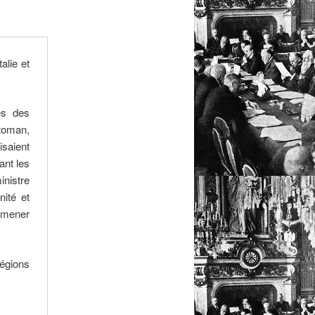
alie et
es des
ttoman,
isaient
ant les
inistre
nité et
e mener
égions