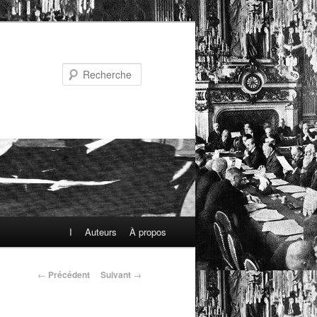
Recherche
I
Auteurs
À propos
←
Précédent
Suivant
→
Navigation
des
articles