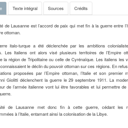
e
Texte intégral
Sources
Crédits
ité de Lausanne est l’accord de paix qui met fin à la guerre entre l’It
re ottoman.
erre italo-turque a été déclenchée par les ambitions colonialist
ns. Les Italiens ont alors visé plusieurs territoires de l’Empire o
la région de Tripolitaine ou celle de Cyrénaïque. Les italiens les v
s connaissaient le déclin du pouvoir ottoman sur ces régions. En refus
ations proposées par l’Empire ottoman, l’Italie et son premier m
ni Giolitti déclenchent la guerre le 29 septembre 1911. La moder
eur de l’armée italienne vont lui être favorables et lui permettre d
guerre.
aité de Lausanne met donc fin à cette guerre, cédant les r
mées à l’Italie, entamant ainsi la colonisation de la Libye.