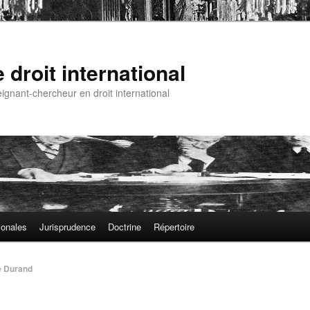
droit international
gnant-chercheur en droit international
ionales
Jurisprudence
Doctrine
Répertoire
e Durand