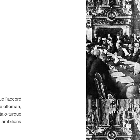
ue l’accord
ire ottoman,
alo-turque
mbitions