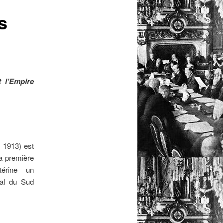
s
t l’Empire
i 1913) est
la première
térine un
ial du Sud