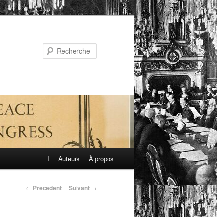
Recherche
I
Auteurs
À propos
←
Précédent
Suivant
→
Navigation
des
articles