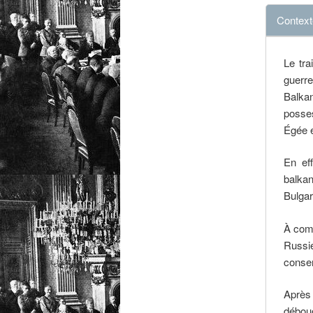
Context
Le tra
guerr
Balka
posse
Égée e
En eff
balka
Bulgar
À comp
Russie
conser
Après 
débouc