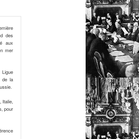
remière
ud des
né aux
en mer
a Ligue
 de la
ussie.
Italie,
s, pour
férence