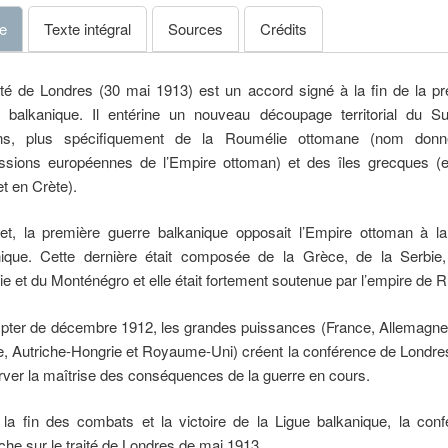
e
Texte intégral
Sources
Crédits
ité de Londres (30 mai 1913) est un accord signé à la fin de la p
e balkanique. Il entérine un nouveau découpage territorial du S
ns, plus spécifiquement de la Roumélie ottomane (nom don
ssions européennes de l’Empire ottoman) et des îles grecques (
t en Crète).
et, la première guerre balkanique opposait l’Empire ottoman à l
nique. Cette dernière était composée de la Grèce, de la Serbie,
ie et du Monténégro et elle était fortement soutenue par l’empire de R
ter de décembre 1912, les grandes puissances (France, Allemagne, 
, Autriche-Hongrie et Royaume-Uni) créent la conférence de Londre
ver la maîtrise des conséquences de la guerre en cours.
la fin des combats et la victoire de la Ligue balkanique, la con
he sur le traité de Londres de mai 1913.