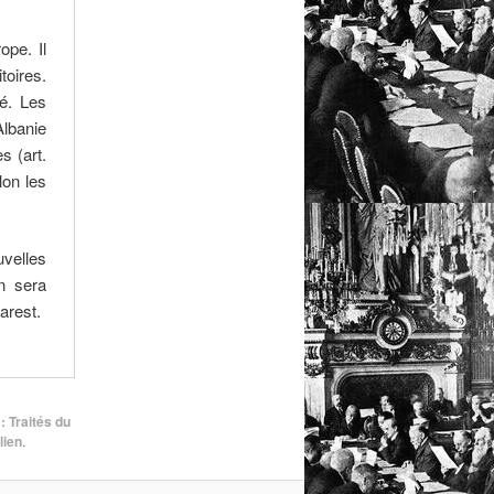
ope. Il
toires.
éé. Les
lbanie
s (art.
lon les
uvelles
n sera
arest.
: Traités du
lien
.