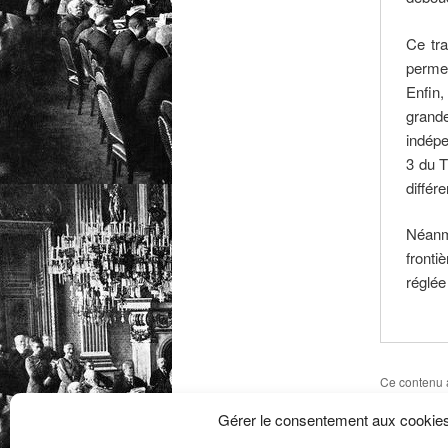
Ce tra
permet
Enfin,
grand
indépe
3 du T
différ
Néanmo
front
réglée
Ce contenu 
19e siècle
,
Gérer le consentement aux cookie