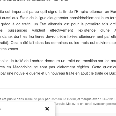
ité est important parce qu’il signe la fin de l’Empire ottoman en Eur
 aussi aux États de la ligue d’augmenter considérablement leurs terri
 grâce à ce traité, un État albanais est pour la première fois cr
es puissances valident effectivement l’existence d’une A
ndante, dont les frontières devront être fixées ultérieurement par elle
raité). Cela a été fait dans les semaines ou les mois qui suivirent se
entes zones.
ins, le traité de Londres demeure un traité de transition car les no
ières en Macédoine ne sont pas clairement réglées. Cette questio
 par une nouvelle guerre et un nouveau traité en août : le traité de Buc
a été publié dans
Traité de paix
par
Romain Le Boeuf
, et marqué avec
1815-1913 
Bulgarie
,
Grèce
,
Monténégro
,
Serbie
,
Turquie
. Mettez-le en favori avec son
perma
s