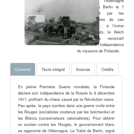
Finlande et l’Allemagne
est signé à Berlin le 7
mars 1918 par les
plénipotentiaires de ces
deux pays ; à l’instar
d’autres États, le Reich
allemand y reconnaît
notamment l’indépendance
du royaume de Finlande.
Contexte
Texte intégral
Sources
Crédits
En pleine Première Guerre mondiale, la Finlande
déclare son indépendance de la Russie le 6 décembre
1917, profitant du chaos causé par la Révolution russe.
Peu après, le pays sombre dans une guerre civile entre
les Rouges (socialistes soutenus par les bolcheviks) et
les Blancs (conservateurs nationalistes). Pour obtenir
un soutien contre les Rouges, le gouvernement blanc
se rapproche de l’Allemagne. Le Traité de Berlin, signé