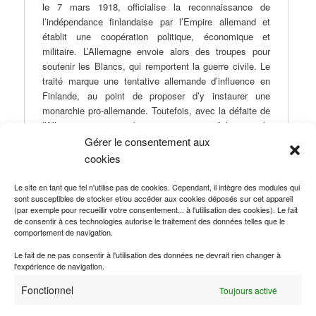
le 7 mars 1918, officialise la reconnaissance de
l’indépendance finlandaise par l’Empire allemand et
établit une coopération politique, économique et
militaire. L’Allemagne envoie alors des troupes pour
soutenir les Blancs, qui remportent la guerre civile. Le
traité marque une tentative allemande d’influence en
Finlande, au point de proposer d’y instaurer une
monarchie pro-allemande. Toutefois, avec la défaite de
l’Allemagne en novembre 1918, ce projet échoue, et la
Finlande s’oriente finalement vers une république
Gérer le consentement aux
indépendante. Ce traité, bien que de courte durée, a
cookies
joué un rôle décisif dans la consolidation de
l’indépendance finlandaise.
Le site en tant que tel n'utilise pas de cookies. Cependant, il intègre des modules qui
sont susceptibles de stocker et/ou accéder aux cookies déposés sur cet appareil
(par exemple pour recueillir votre consentement... à l'utilisation des cookies). Le fait
de consentir à ces technologies autorise le traitement des données telles que le
comportement de navigation.
Ce contenu a été publié dans
Traité de paix
par
Romain Le Boeuf
, et
Le fait de ne pas consentir à l'utilisation des données ne devrait rien changer à
marqué avec
1918-1942 : Traités postérieurs à la Première Guerre
l'expérience de navigation.
mondiale
,
Allemagne
,
Finlande
. Mettez-le en favori avec son
Fonctionnel
permalien
.
Toujours activé