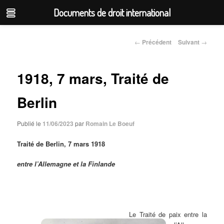
Documents de droit international
Aller
au
←
Précédent
Suivant
→
Navigation
contenu
des
articles
principal
1918, 7 mars, Traité de
Berlin
Publié le
11/06/2023
par
Romain Le Boeuf
Traité de Berlin, 7 mars 1918
entre l’Allemagne et la Finlande
Le Traité de paix entre la