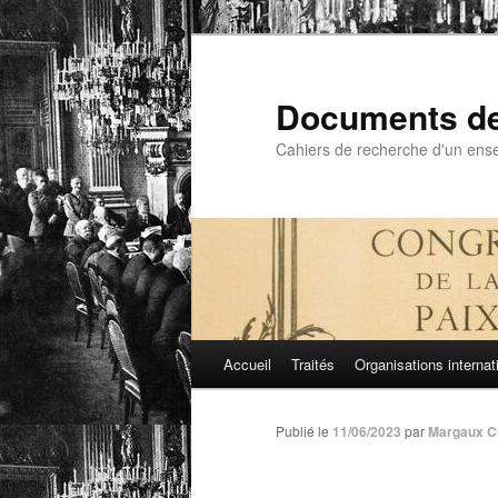
Aller
au
contenu
Documents de 
principal
Cahiers de recherche d'un ensei
Menu
Accueil
Traités
Organisations internat
principal
Publié le
11/06/2023
par
Margaux C