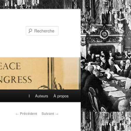
Recherche
I
Auteurs
À propos
←
Précédent
Suivant
→
Navigation
des
articles