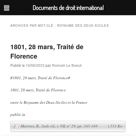
Documents de droit international
Aller
Aller
au
au
ARCHIVES PAR MOT-CLÉ :
ROYAUME DES DEUX-SICILES
contenu
contenu
principal
secondaire
1801, 28 mars, Traité de
Florence
Publié le
10/06/2023
par
Romain Le Boeuf
#1801, 28 mars, Traité de Florence#
1801, 28 mars, Traité de Florence
entre le Royaume des Deux-Siciles et la France
publié in
Martens, R., 2nde éd., t. VII, n° 29, pp. 345-348
| 551 Ko