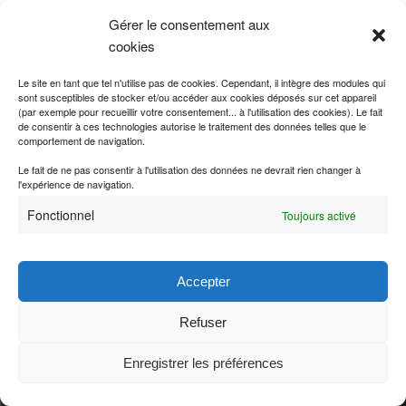
Publié dans
Traité de paix
|
Marqué avec
1795-1815 : Traités des
Gérer le consentement aux
périodes révolutionnaire et impériale
,
France
,
Italie
,
Royaume des
cookies
Deux-Siciles
Le site en tant que tel n'utilise pas de cookies. Cependant, il intègre des modules qui
sont susceptibles de stocker et/ou accéder aux cookies déposés sur cet appareil
(par exemple pour recueillir votre consentement... à l'utilisation des cookies). Le fait
de consentir à ces technologies autorise le traitement des données telles que le
comportement de navigation.
Le fait de ne pas consentir à l'utilisation des données ne devrait rien changer à
l'expérience de navigation.
Fonctionnel
Toujours activé
Accepter
Refuser
Enregistrer les préférences