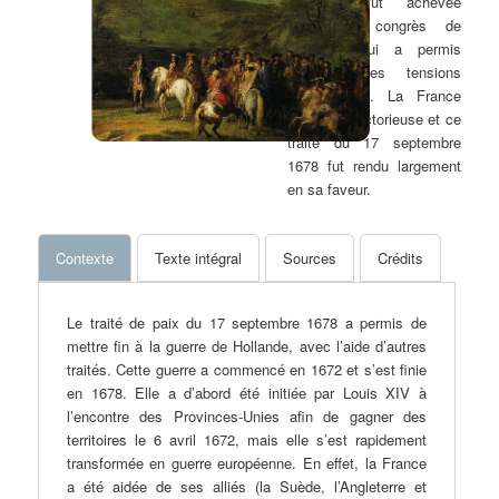
Hollande fut achevée
grâce au congrès de
Nimègue qui a permis
d’apaiser les tensions
européennes. La France
est sortie victorieuse et ce
traité du 17 septembre
1678 fut rendu largement
en sa faveur.
Contexte
Texte intégral
Sources
Crédits
Le traité de paix du 17 septembre 1678 a permis de
mettre fin à la guerre de Hollande, avec l’aide d’autres
traités. Cette guerre a commencé en 1672 et s’est finie
en 1678. Elle a d’abord été initiée par Louis XIV à
l’encontre des Provinces-Unies afin de gagner des
territoires le 6 avril 1672, mais elle s’est rapidement
transformée en guerre européenne. En effet, la France
a été aidée de ses alliés (la Suède, l’Angleterre et