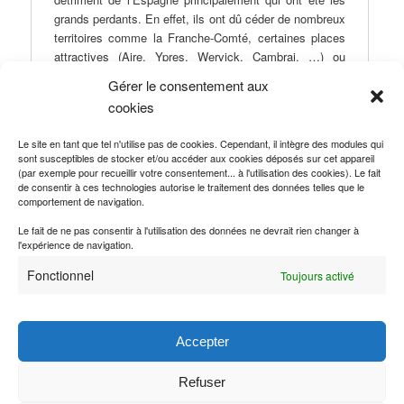
grands perdants. En effet, ils ont dû céder de nombreux
territoires comme la Franche-Comté, certaines places
attractives (Aire, Ypres, Wervick, Cambrai, …) ou
encore des îles comme la Trinité.
Gérer le consentement aux
cookies
Le site en tant que tel n'utilise pas de cookies. Cependant, il intègre des modules qui
sont susceptibles de stocker et/ou accéder aux cookies déposés sur cet appareil
Ce contenu a été publié dans
Traité de paix
par
Marie Albano
, et
(par exemple pour recueillir votre consentement... à l'utilisation des cookies). Le fait
marqué avec
1648-1785 : Traités de la période monarchique
,
de consentir à ces technologies autorise le traitement des données telles que le
Espagne
,
France
. Mettez-le en favori avec son
permalien
.
comportement de navigation.
Le fait de ne pas consentir à l'utilisation des données ne devrait rien changer à
l'expérience de navigation.
A propos Marie Albano
Fonctionnel
Toujours activé
Marie Albano est étudiante en L1 de droit à la
faculté d'Aix Marseille. Elle a réalisé un stage de
recherche au Centre d’études et de recherches
en droit international et communautaire en juin
Accepter
2024. Elle envisage de poursuivre ses études en
droit international et plus particulièrement en droit
de l'environnement ou droit humanitaire.
Refuser
Voir tous les articles de Marie Albano
→