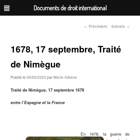
Documents de droit international
Aller
au
←
Précédent
Suivant
→
Navigation
contenu
des
articles
principal
1678, 17 septembre, Traité
de Nimègue
Publié le
06/06/2023
par
Marie Albano
Traité de Nimègue, 17 septembre 1678
entre l’Espagne et la France
En 1678, la guerre de