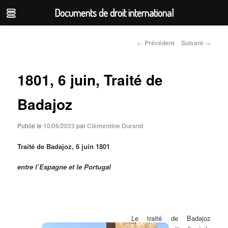
Documents de droit international
Aller
au
←
Précédent
Suivant
→
Navigation
contenu
des
articles
principal
1801, 6 juin, Traité de
Badajoz
Publié le
10/06/2023
par
Clémentine Durand
Traité de Badajoz, 6 juin 1801
entre l’Espagne et le Portugal
Le traité de Badajoz