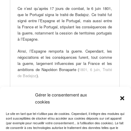
Ce n’est qu’après 17 jours de combat, le 6 juin 1801,
que le Portugal signa le traité de Badajoz. Ce traité fut
signé entre l’Espagne et le Portugal, mais aussi entre
la France et le Portugal, stipulant les conséquences de
la guerre, notamment la cession de territoires portugais
à l’Espagne.
Ainsi, l’Espagne remporta la guerre. Cependant, les
négociations et les conséquences furent, tout comme
la guerre, largement influencées par la France et les
ambitions de Napoléon Bonaparte (
1801, 6 juin, Traité
de Badajoz
).
Gérer le consentement aux
cookies
Ce contenu a été publié dans
Traité de paix
par
Clémentine Durand
,
et marqué avec
1795-1815 : Traités des périodes révolutionnaire et
Le site en tant que tel n'utilise pas de cookies. Cependant, il intègre des modules qui
impériale
,
Espagne
,
Portugal
. Mettez-le en favori avec son
sont susceptibles de stocker et/ou accéder aux cookies déposés sur cet appareil
permalien
.
(par exemple pour recueillir votre consentement... à l'utilisation des cookies). Le fait
de consentir à ces technologies autorise le traitement des données telles que le