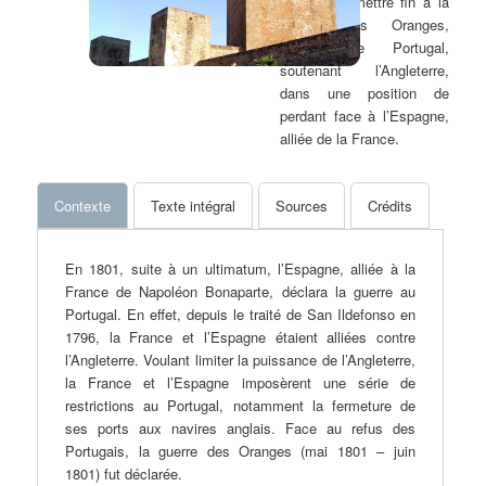
permet de mettre fin à la
Guerre des Oranges,
plaçant le Portugal,
soutenant l’Angleterre,
dans une position de
perdant face à l’Espagne,
alliée de la France.
Contexte
Texte intégral
Sources
Crédits
En 1801, suite à un ultimatum, l’Espagne, alliée à la
France de Napoléon Bonaparte, déclara la guerre au
Portugal. En effet, depuis le traité de San Ildefonso en
1796, la France et l’Espagne étaient alliées contre
l’Angleterre. Voulant limiter la puissance de l’Angleterre,
la France et l’Espagne imposèrent une série de
restrictions au Portugal, notamment la fermeture de
ses ports aux navires anglais. Face au refus des
Portugais, la guerre des Oranges (mai 1801 – juin
1801) fut déclarée.