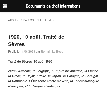
Documents de droit international
Aller
Aller
au
au
ARCHIVES PAR MOT-CLÉ :
ARMÉNIE
contenu
contenu
principal
secondaire
1920, 10 août, Traité de
Sèvres
Publié le
11/06/2023
par
Romain Le Boeuf
Traité de Sèvres, 10 août 1920
entre l’Arménie, la Belgique, l’Empire britannique, la France,
la Grèce, le Hejaz, l’Italie, le Japon, la Pologne, le Portugal,
la Roumanie, l’État serbe-croate-slovène, la Tchécoslovaquie
d’une part, et la Turquie d’autre part.