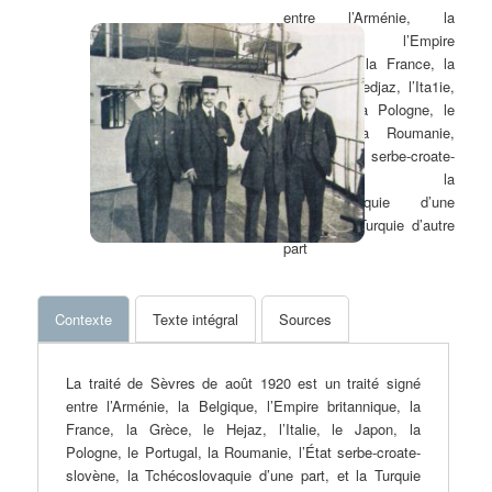
entre l’Arménie, la
Belgique, l’Empire
britannique, la France, la
Grèce, le Hedjaz, l’Ita1ie,
le Japon, la Pologne, le
Portugal, la Roumanie,
l’État serbe-croate-
slovène, la
Tchécoslovaquie d’une
part, et la Turquie d’autre
part
Contexte
Texte intégral
Sources
La traité de Sèvres de août 1920 est un traité signé
entre l’Arménie, la Belgique, l’Empire britannique, la
France, la Grèce, le Hejaz, l’Italie, le Japon, la
Pologne, le Portugal, la Roumanie, l’État serbe-croate-
slovène, la Tchécoslovaquie d’une part, et la Turquie