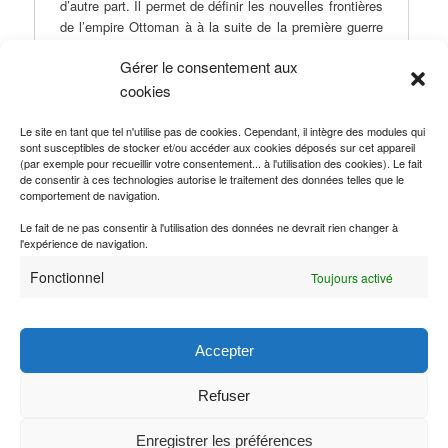
d’autre part. Il permet de définir les nouvelles frontières
de l’empire Ottoman à à la suite de la première guerre
mondiale (1914-1918). Ce traité marque un
Gérer le consentement aux
affaiblissement majeur de l’empire Ottoman. En effet,
dans ce dernier, l’Empire accepte de renoncer à ses
cookies
provinces africaines et arabes. Il perd également
d’autres territoires, tels que la Thrace Orientale.
Le site en tant que tel n'utilise pas de cookies. Cependant, il intègre des modules qui
sont susceptibles de stocker et/ou accéder aux cookies déposés sur cet appareil
L’Empire est aussi contraint de démilitariser une partie
(par exemple pour recueillir votre consentement... à l'utilisation des cookies). Le fait
de ses territoires.
de consentir à ces technologies autorise le traitement des données telles que le
comportement de navigation.
Le fait de ne pas consentir à l'utilisation des données ne devrait rien changer à
l'expérience de navigation.
édité
Fonctionnel
Toujours activé
par :
Romain Le Boeuf
Publié dans
Traité de paix
|
Marqué avec
1918-1942 : Traités
postérieurs à la Première Guerre mondiale
,
Arabie Saoudite
,
Accepter
Arménie
,
Belgique
,
Croatie
,
État serbe-croate-solvène
,
France
,
Grèce
,
Hedjaz
,
Italie
,
Japon
,
Pologne
,
Portugal
,
Roumanie
,
Royaume-Uni
,
Serbie
,
Slovénie
,
Tchécoslovaquie
,
Turquie
,
Refuser
Yougoslavie
Enregistrer les préférences