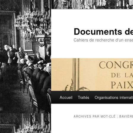
Aller
Aller
au
au
contenu
contenu
Documents de 
principal
secondaire
Cahiers de recherche d'un ensei
Menu
Accueil
Traités
Organisations internat
principal
ARCHIVES PAR MOT-CLÉ :
BAVIÈR