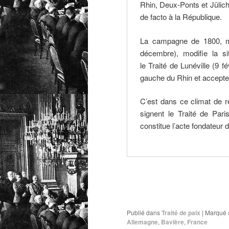
Rhin, Deux-Ponts et Jülich
de facto à la République.
La campagne de 1800, ma
décembre), modifie la sit
le Traité de Lunéville (9 fé
gauche du Rhin et accepte 
C’est dans ce climat de r
signent le Traité de Pari
constitue l’acte fondateur 
Publié dans
Traité de paix
|
Marqué 
Allemagne
,
Bavière
,
France