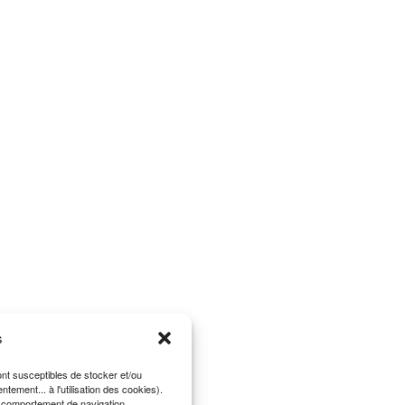
s
sont susceptibles de stocker et/ou
ement... à l'utilisation des cookies).
le comportement de navigation.