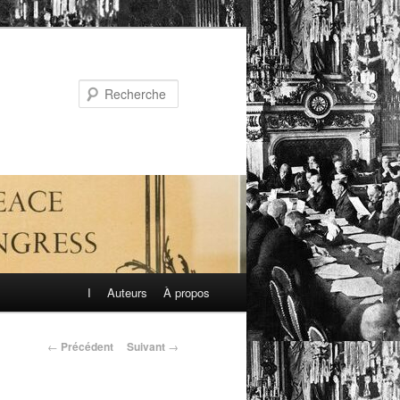
Recherche
I
Auteurs
À propos
←
Précédent
Suivant
→
Navigation
des
articles