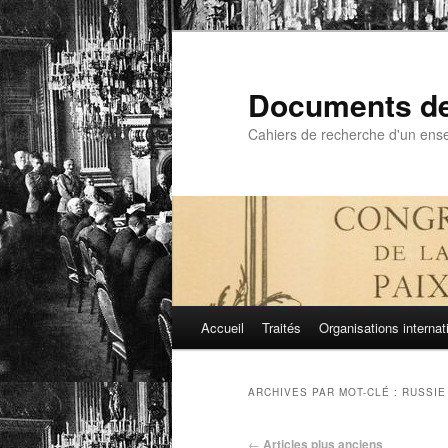
Aller
Aller
au
au
contenu
contenu
Documents de 
principal
secondaire
Cahiers de recherche d'un ensei
Menu
Accueil
Traités
Organisations internat
principal
ARCHIVES PAR MOT-CLÉ :
RUSSIE
←
Articles plus anciens