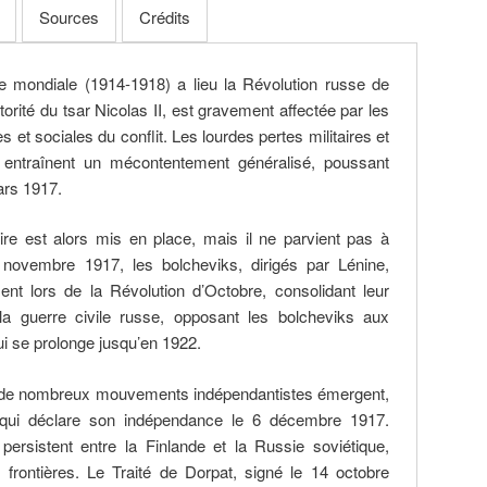
Sources
Crédits
e mondiale (1914-1918) a lieu la Révolution russe de
orité du tsar Nicolas II, est gravement affectée par les
et sociales du conflit. Les lourdes pertes militaires et
s entraînent un mécontentement généralisé, poussant
ars 1917.
re est alors mis en place, mais il ne parvient pas à
En novembre 1917, les bolcheviks, dirigés par Lénine,
nt lors de la Révolution d’Octobre, consolidant leur
la guerre civile russe, opposant les bolcheviks aux
ui se prolonge jusqu’en 1922.
 de nombreux mouvements indépendantistes émergent,
qui déclare son indépendance le 6 décembre 1917.
ersistent entre la Finlande et la Russie soviétique,
 frontières. Le Traité de Dorpat, signé le 14 octobre