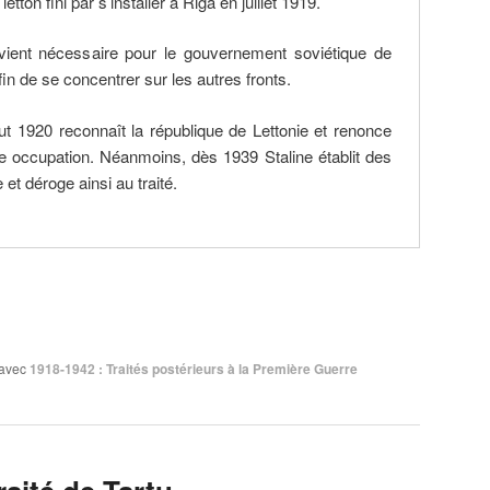
tton fini par s’installer à Riga en juillet 1919.
vient nécessaire pour le gouvernement soviétique de
fin de se concentrer sur les autres fronts.
ut 1920 reconnaît la république de Lettonie et renonce
le occupation. Néanmoins, dès 1939 Staline établit des
 et déroge ainsi au traité.
avec
1918-1942 : Traités postérieurs à la Première Guerre