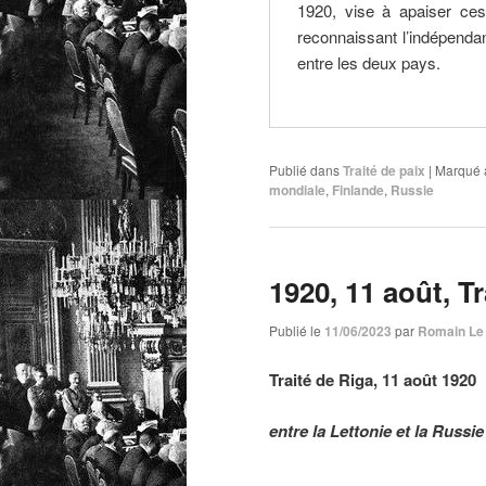
1920, vise à apaiser ces 
reconnaissant l’indépendanc
entre les deux pays.
Publié dans
Traité de paix
|
Marqué 
mondiale
,
Finlande
,
Russie
1920, 11 août, T
Publié le
11/06/2023
par
Romain Le
Traité de Riga, 11 août 1920
entre la Lettonie et la Russie