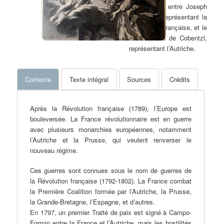
février 1801 entre Joseph
Bonaparte, représentant la
République française, et le
comte Louis de Cobentzl,
représentant l’Autriche.
Contexte
Texte intégral
Sources
Crédits
Après la Révolution française (1789), l’Europe est
bouleversée. La France révolutionnaire est en guerre
avec plusieurs monarchies européennes, notamment
l’Autriche et la Prusse, qui veulent renverser le
nouveau régime.
Ces guerres sont connues sous le nom de guerres de
la Révolution française (1792-1802). La France combat
la Première Coalition formée par l’Autriche, la Prusse,
la Grande-Bretagne, l’Espagne, et d’autres.
En 1797, un premier Traité de paix est signé à Campo-
Formio entre la France et l’Autriche, mais les hostilités