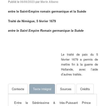
Publié le
06/06/2023
par
Marie Albano
entre le Saint-Empire romain germanique et la Suède
Traité de Nimègue, 5 février 1679
entre le Saint Empire Romain germanique
la Suède
Dumont, t. VIII, part. 1, n° CLXX, pp. 415-421
| 9,6 Mo
Le traité de paix du 5
février 1679 a permis de
mettre fin à la guerre de
Hollande, avec l’aide
d’autres traités.
Contexte
Texte intégral
Sources
Crédits
Entre le Sérénissime & très-Puissant Prince