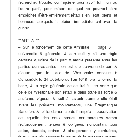
recherché, troublé, ou inquiété pour avoir fuit l’un ou
l’autre parti, pour raison de quoi ne pourront être
empêchés d’être entièrement rétablis en l’état, biens, et
honneurs, auxquels ils étaient immédiatement avant la
guerre.
**ART. 3 -**
– Sur le fondement de cette Amnistie ___page 6___
universelle & générale, & afin qu’il y ait une règle
certaine & solide de la paix & amitié présente entre les
parties contractantes, l’on est été convenu de part &
d’autre, que la paix de Westphalie conclue à
Osnabrück le 24 Octobre de l’an 1648 fera la forme, la
base, & la règle générale de ce traité ; en sorte que
celle de Westphalie soit rétablie dans toute sa force &
ancienne vigueur, & soit à l’avenir comme elle était
avant les présents mouvements, une Pragmatique
Sanction, & loi fondamentale de l’Empire ; l’observation
de laquelle des deux parties contractantes seront
réciproquement tenues & obligées, nonobstant tous
actes, décrets, ordres, & changements y contraires,
faits & arrivés pendant le cours de la présente guerre,