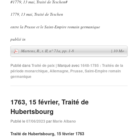
#1779, 13 mai, Traité de Teschen#
1779, 13 mai, Traité de Teschen
entre la Prusse et le Saint-Empire romain germanique
publié in
Publié dans
Traité de paix
|
Marqué avec
1648-1785 : Traités de la
période monarchique
,
Allemagne
,
Prusse
,
Saint-Empire romain
germanique
1763, 15 février, Traité de
Hubertsbourg
Martens, R., t. II, n° 71a, pp. 1-8
| 10 Mo
Publié le
07/06/2023
par
Marie Albano
Traité de Hubertsbourg, 15 février 1763