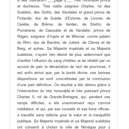
et duchesse, Très noble seigneur Charles, roi des
Suédois, des Goths, des Vandales et grand prince de
Finlande, duc de Suède, d’Estonie, de Livonie, de
Carélie, de Brême, de Verden, de Stettin, de
Poméranie, de Cassubie et de Vandalie, prince de
Rügen, seigneur d’Ingrie et de Wismar, comte palatin
du Rhin, duc de Bavière, de Juliers, de Clèves et de
Berg, et autres. Sa Majesté impériale et sa Majesté
suédoise, n’ayant rien désiré de plus ardemment que
d’arrêter l’effusion du sang chrétien et de rétablir par un
accord de paix la dévastation de tant de provinces, il
est enfin arrivé que, par la bonté divine, ces bonnes
dispositions se sont concrétisées par la conclusion
d’une paix définitive. Ce résultat a été obtenu grâce à
l’intervention du très honorable et très puissant prince
Charles II, roi de Grande-Bretagne, qui, pendant ces
temps difficiles, a été unanimement reçu comme
médiateur, et qui, par ses conseils et ses bons offices,
a travaillé sans relâche pour le salut et la tranquillité
publique. Sa Majesté impériale et sa Majesté suédoise
ont consenti à choisir la ville de Nimègue pour y