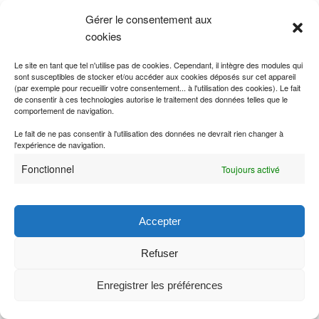
Gérer le consentement aux
cookies
Publié dans
Traité de paix
|
Marqué avec
1648-1785 : Traités de la
période monarchique
,
Allemagne
,
Saint-Empire romain
germanique
,
Suède
Le site en tant que tel n'utilise pas de cookies. Cependant, il intègre des modules qui
sont susceptibles de stocker et/ou accéder aux cookies déposés sur cet appareil
(par exemple pour recueillir votre consentement... à l'utilisation des cookies). Le fait
de consentir à ces technologies autorise le traitement des données telles que le
comportement de navigation.
1679, 5 février, Traité de
Le fait de ne pas consentir à l'utilisation des données ne devrait rien changer à
Nimègue
l'expérience de navigation.
Publié le
06/06/2023
par
Romain Le Boeuf
Fonctionnel
Toujours activé
entre la France et le Saint-Empire romain germanique
publié
in
Accepter
Refuser
Publié dans
Traité de paix
|
Marqué avec
1648-1785 : Traités de la
période monarchique
,
France
,
Saint-Empire romain germanique
Enregistrer les préférences