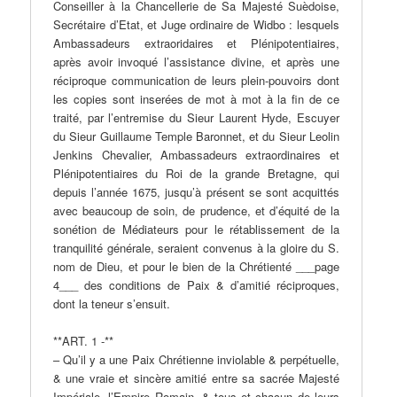
Conseiller à la Chancellerie de Sa Majesté Suèdoise,
Secrétaire d’Etat, et Juge ordinaire de Widbo : lesquels
Ambassadeurs extraoridaires et Plénipotentiaires,
après avoir invoqué l’assistance divine, et après une
réciproque communication de leurs plein-pouvoirs dont
les copies sont inserées de mot à mot à la fin de ce
traité, par l’entremise du Sieur Laurent Hyde, Escuyer
du Sieur Guillaume Temple Baronnet, et du Sieur Leolin
Jenkins Chevalier, Ambassadeurs extraordinaires et
Plénipotentiaires du Roi de la grande Bretagne, qui
depuis l’année 1675, jusqu’à présent se sont acquittés
avec beaucoup de soin, de prudence, et d’équité de la
sonétion de Médiateurs pour le rétablissement de la
tranquilité générale, seraient convenus à la gloire du S.
nom de Dieu, et pour le bien de la Chrétienté ___page
4___ des conditions de Paix & d’amitié réciproques,
dont la teneur s’ensuit.
**ART. 1 -**
– Qu’il y a une Paix Chrétienne inviolable & perpétuelle,
& une vraie et sincère amitié entre sa sacrée Majesté
Impériale, l’Empire Romain, & tous et chacun de leurs