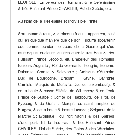
LÉOPOLD, Empereur des Romains, & le Sérénissime
& très-Puissant Prince CHARLES, Roi de Suède, etc.
Au Nom de la Très-sainte et Indivisible Trinité.
Soit notoire à tous, & à chacun à qui il appartient, ou à
qui en quelque manière que ce soit il pourra appartenir,
que comme pendant le cours de la Guerre qui s’est
mué depuis quelques années entre le très-Haut & très-
Puissant Prince Leopold, élu Empereur des Romains,
toujours Auguste ; Roi de Germanie, Hongrie, Bohême,
Dalmatie, Croatie & Sclavonie ; Archiduc d’Autriche,
Duc de Bourgogne, Brabant ; Styrie, Carinthie,
Carniole, Marquis de Moravie, Duc de Luxembourg, &
de la haute & basse Silésie, de Wittenberg & de Teck,
Prince de Suabe ; Comte de Habfbourg, de Tirol, de
Kybourg & de Gortz ; Marquis du saint Empire, de
Burgaw, & de la haute & basse Lusace ; Seigneur de la
Marche Sclavonique ; du Port Naonis & des Salines,
d’une part. Et le très-Haut & très-Puissant Prince
CHARLES, Roi de Suède, des Goths & des Wandales,
& des Salinarum, ___page 2___ Très honorable prince