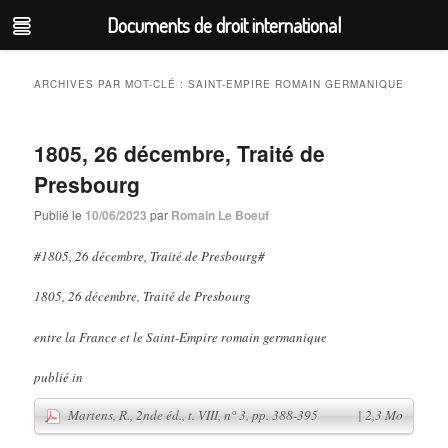
Documents de droit international
Aller
Aller
au
au
ARCHIVES PAR MOT-CLÉ :
SAINT-EMPIRE ROMAIN GERMANIQUE
contenu
contenu
principal
secondaire
1805, 26 décembre, Traité de
Presbourg
Publié le
10/06/2023
par
Romain Le Boeuf
#1805, 26 décembre, Traité de Presbourg#
1805, 26 décembre, Traité de Presbourg
entre la France et le Saint-Empire romain germanique
publié in
Martens, R., 2nde éd., t. VIII, n° 3, pp. 388-395
| 2,3 Mo