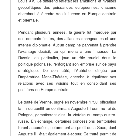
Louis XV. Ce différend reflétait les ambitions et rivalités
géopolitiques des puissances européennes, chacune
cherchant à étendre son influence en Europe centrale
et orientale.
Pendant plusieurs années, la guerre fut marquée par
des combats limités, des alliances changeantes et une
intense diplomatie. Aucun camp ne parvenait à prendre
l’avantage décisif, ce qui mena à une impasse. La
Russie, en particulier, joua un rôle crucial dans la
politique polonaise, renforçant son emprise sur ce pays
stratégique. De son côté, l’Autriche, dirigée par
l’impératrice Marie-Thérèse, chercha à équilibrer ses
relations avec ses voisins tout en consolidant ses
positions en Europe centrale.
Le traité de Vienne, signé en novembre 1738, officialisa
la fin du conflit en confirmant Auguste III comme roi de
Pologne, garantissant ainsi la victoire du camp austro-
russe. En échange, certaines concessions territoriales
furent accordées, notamment au profit de la Saxe, dont
Auguste III était également électeur. Ce traité permit de