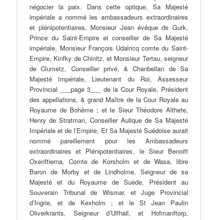
négocier la paix. Dans cette optique, Sa Majesté
impériale a nommé les ambassadeurs extraordinaires
et plénipotentiaires, Monsieur Jean évêque de Gurk,
Prince du Saint-Empire et conseiller de Sa Majesté
impériale, Monsieur François Udalricq comte du Saint-
Empire, Kinfky de Chinitz, et Monsieur Tertau, seigneur
de Clumetz, Conseiller privé, & Chanbellan de Sa
Majesté Impériale, Lieutenant du Roi, Assesseur
Provincial ___page 3___ de la Cour Royale, Président
des appellations, & grand Maître de la Cour Royale au
Royaume de Bohême ; et le Sieur Théodore Althete,
Henry de Stratman, Conseiller Aulique de Sa Majesté
Impériale et de l’Empire, Et Sa Majesté Suédoise aurait
nommé pareillement pour les Ambassadeurs
extraordinaires et Plénipotentiaires, le Sieur Benoift
Oxenftierna, Comte de Korsholm et de Wasa, libre
Baron de Morby et de Lindholme, Seigneur de sa
Majesté et du Royaume de Suède, Président au
Souverain Tribunal de Wismar, et Juge Provincial
d’Ingrie, et de Kexholm ; et le St Jean Paulin
Oliverkrants, Seigneur d’Ulfhall, et Hofmanftorp,