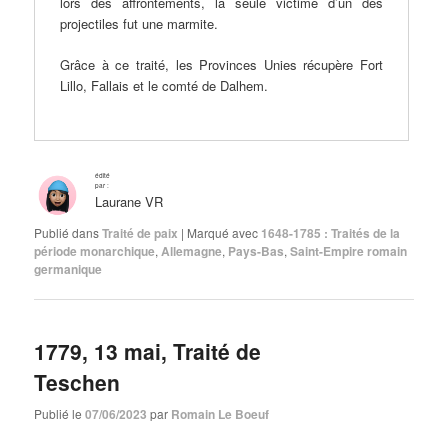
lors des affrontements, la seule victime d’un des
projectiles fut une marmite.
Grâce à ce traité, les Provinces Unies récupère Fort
Lillo, Fallais et le comté de Dalhem.
édité
par :
Laurane VR
Publié dans
Traité de paix
|
Marqué avec
1648-1785 : Traités de la
période monarchique
,
Allemagne
,
Pays-Bas
,
Saint-Empire romain
germanique
1779, 13 mai, Traité de
Teschen
Publié le
07/06/2023
par
Romain Le Boeuf