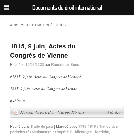
Documents de droit international
Aller
Aller
au
au
ARCHIVES PAR MOT-CLÉ :
SUÈDE
contenu
contenu
principal
secondaire
1815, 9 juin, Actes du
Congrès de Vienne
Publié le
10/06/2023
par
Romain Le Boeuf
#1815, 9 juin, Actes du Congrès de Vienne#
1815, 9 juin, Actes du Congrès de Vienne
publié in
Martens, N. R., t. II, n° 41a, pp. 379-431
| 87 Mo
Publié dans
Traité de paix
|
Marqué avec
1795-1815 : Traités des
périodes révolutionnaire et impériale
,
Allemagne
,
Autriche
,