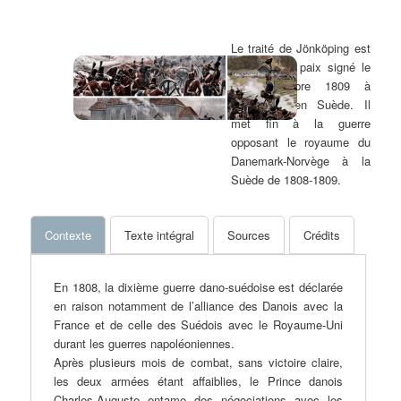
Le traité de Jönköping est
un traité de paix signé le
10 Décembre 1809 à
Jönköping en Suède. Il
met fin à la guerre
opposant le royaume du
Danemark-Norvège à la
Suède de 1808-1809.
Contexte
Texte intégral
Sources
Crédits
En 1808, la dixième guerre dano-suédoise est déclarée
en raison notamment de l’alliance des Danois avec la
France et de celle des Suédois avec le Royaume-Uni
durant les guerres napoléoniennes.
Après plusieurs mois de combat, sans victoire claire,
les deux armées étant affaiblies, le Prince danois
Charles-Auguste entame des négociations avec les