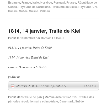
Espagne
,
France
,
Italie
,
Norvège
,
Portugal
,
Prusse
,
République de
Gênes
,
Royaume de Sardaigne
,
Royaume de Sicile
,
Royaume-Uni
,
Russie
,
Suède
,
Suisse
,
Vatican
1814, 14 janvier, Traité de Kiel
Publié le
10/06/2023
par
Romain Le Boeuf
#1814, 14 janvier, Traité de Kiel#
1814, 14 janvier, Traité de Kiel
entre le Danemark et la Suède
publié in
Martens, N. R., t. I, n° 78a, pp. 666-677
| 17,6 Mo
Publié dans
Traité de paix
|
Marqué avec
1795-1815 : Traités des
périodes révolutionnaire et impériale
,
Danemark
,
Suède