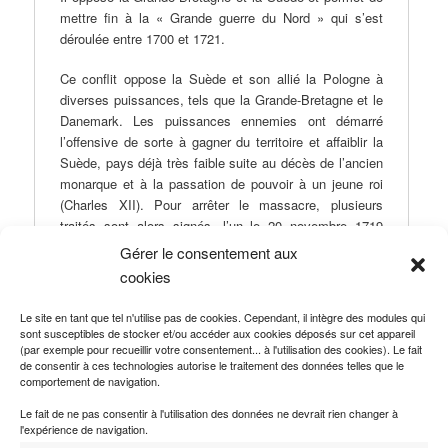
mettre fin à la « Grande guerre du Nord » qui s’est
déroulée entre 1700 et 1721.
Ce conflit oppose la Suède et son allié la Pologne à
diverses puissances, tels que la Grande-Bretagne et le
Danemark. Les puissances ennemies ont démarré
l’offensive de sorte à gagner du territoire et affaiblir la
Suède, pays déjà très faible suite au décès de l’ancien
monarque et à la passation de pouvoir à un jeune roi
(Charles XII). Pour arrêter le massacre, plusieurs
traités sont alors signés, l’un le 20 novembre 1719
(traité de Stockholm entre la Suède et la Grande-
Gérer le consentement aux
Bretagne), un autre le
3 juin 1720 (traité de
cookies
Fredericksborg entre la Suède et le Danemark)
et
encore un en
1721
(traité de Neustadt entre la Suède et
Le site en tant que tel n'utilise pas de cookies. Cependant, il intègre des modules qui
la Russie).
sont susceptibles de stocker et/ou accéder aux cookies déposés sur cet appareil
(par exemple pour recueillir votre consentement... à l'utilisation des cookies). Le fait
de consentir à ces technologies autorise le traitement des données telles que le
La Suède sort ainsi perdante de cette guerre, doit céder
comportement de navigation.
des territoires et accepter de renoncer à des droits de
passage dans certaines zones géographiques.
Le fait de ne pas consentir à l'utilisation des données ne devrait rien changer à
l'expérience de navigation.