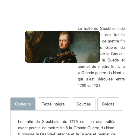
Dumont, t. VIII, part. 2, n° XIII, pp. 29-32
| 7,3 Mo
Le traité de Stockholm de
1719 est l’un des traités
ayant permis de mettre fin
à la Grande Guerre du
Nord. Il oppose la Grande-
Bretagne et la Suède et
permet de mettre fin à la
« Grande guerre du Nord »
qui s’est déroulée entre
1700 et 1721.
Contexte
Texte intégral
Sources
Crédits
Le traité de Stockholm de 1719 est l’un des traités
ayant permis de mettre fin à la Grande Guerre du Nord.
Il oppose la Grande-Bretagne et la Suède et permet de