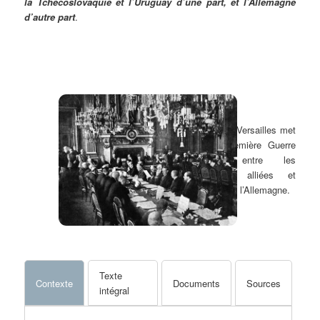
la Tchécoslovaquie et l’Uruguay d’une part, et l’Allemagne
d’autre part
.
Le traité de Versailles met
fin à la Première Guerre
mondiale entre les
Puissances alliées et
associées et l’Allemagne.
Texte
Contexte
Documents
Sources
intégral