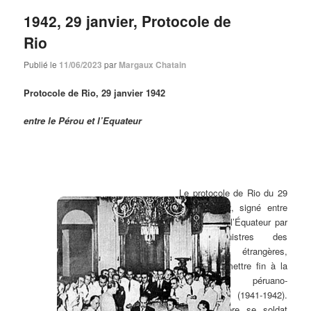
1942, 29 janvier, Protocole de
Rio
Publié le
11/06/2023
par
Margaux Chatain
Protocole de Rio, 29 janvier 1942
entre le Pérou et l’Equateur
Le protocole de Rio du 29
janvier 1942, signé entre
le Pérou et l’Équateur par
leurs ministres des
Affaires étrangères,
permis de mettre fin à la
guerre péruano-
équatorienne (1941-1942).
Cette dernière se soldat