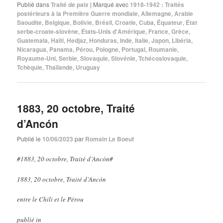
Publié dans
Traité de paix
|
Marqué avec
1918-1942 : Traités
postérieurs à la Première Guerre mondiale
,
Allemagne
,
Arabie
Saoudite
,
Belgique
,
Bolivie
,
Brésil
,
Croatie
,
Cuba
,
Équateur
,
État
serbe-croate-slovène
,
États-Unis d'Amérique
,
France
,
Grèce
,
Guatemala
,
Haïti
,
Hedjaz
,
Honduras
,
Inde
,
Italie
,
Japon
,
Libéria
,
Nicaragua
,
Panama
,
Pérou
,
Pologne
,
Portugal
,
Roumanie
,
Royaume-Uni
,
Serbie
,
Slovaquie
,
Slovénie
,
Tchécoslovaquie
,
Tchèquie
,
Thaïlande
,
Uruguay
1883, 20 octobre, Traité
d’Ancón
Publié le
10/06/2023
par
Romain Le Boeuf
#1883, 20 octobre, Traité d’Ancón#
1883, 20 octobre, Traité d’Ancón
entre le Chili et le Pérou
publié in