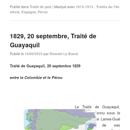
Publié dans
Traité de paix
|
Marqué avec
1815-1913 : Traités du 19e
siècle
,
Espagne
,
Pérou
1829, 20 septembre, Traité de
Guayaquil
Publié le
10/06/2023
par
Romain Le Boeuf
Traité de Guayaquil, 20 septembre 1829
entre la Colombie et le Pérou
Martens, N. R. G., 2e série, t. IX, n° 119, pp. 747-748
| 587 Ko
Le Traité de Guayaquil,
également connu sous le
nom de Traité Larrea-Gual
du nom de ses