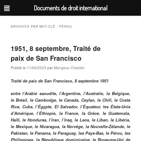
Documents de droit international
Aller
Aller
au
au
ARCHIVES PAR MOT-CLÉ :
PÉROU
contenu
contenu
principal
secondaire
1951, 8 septembre, Traité de
paix de San Francisco
Publié le
11/06/2023
par
Margaux Chatain
Traité de paix de San Francisco, 8 septembre 1951
entre l’Arabie saoudite, l’Argentine, l’Australie, la Belgique,
le Brésil, le Cambodge, le Canada, Ceylan, le Chili, le Costa
Rica, Cuba, l’Égypte, El Salvador, l’Équateur, les États-Unis
d’Amérique, l’Éthiopie, la France, la Grèce, le Guatemala,
Haïti, le Honduras, l’Iran, l’Iraq, le Laos, le Liban, le Libéria,
le Mexique, le Nicaragua, la Norvège, la Nouvelle-Zélande, le
Pakistan, le Panama, le Paraguay, les Pays-Bas, le Pérou, les
Philippines, la République dominicaine, le Royaume-Uni de