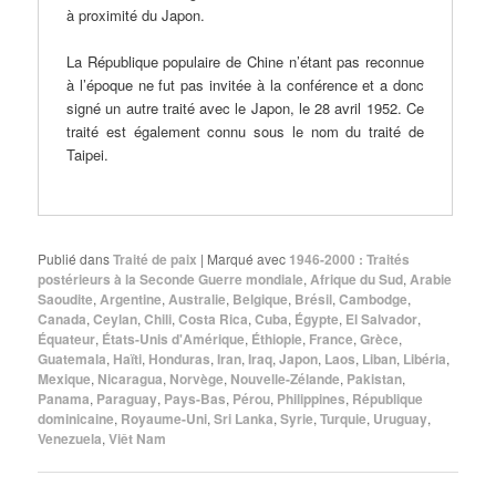
à proximité du Japon.
La République populaire de Chine n’étant pas reconnue
à l’époque ne fut pas invitée à la conférence et a donc
signé un autre traité avec le Japon, le 28 avril 1952. Ce
traité est également connu sous le nom du traité de
Taipei.
Publié dans
Traité de paix
|
Marqué avec
1946-2000 : Traités
postérieurs à la Seconde Guerre mondiale
,
Afrique du Sud
,
Arabie
Saoudite
,
Argentine
,
Australie
,
Belgique
,
Brésil
,
Cambodge
,
Canada
,
Ceylan
,
Chili
,
Costa Rica
,
Cuba
,
Égypte
,
El Salvador
,
Équateur
,
États-Unis d'Amérique
,
Éthiopie
,
France
,
Grèce
,
Guatemala
,
Haïti
,
Honduras
,
Iran
,
Iraq
,
Japon
,
Laos
,
Liban
,
Libéria
,
Mexique
,
Nicaragua
,
Norvège
,
Nouvelle-Zélande
,
Pakistan
,
Panama
,
Paraguay
,
Pays-Bas
,
Pérou
,
Philippines
,
République
dominicaine
,
Royaume-Uni
,
Sri Lanka
,
Syrie
,
Turquie
,
Uruguay
,
Venezuela
,
Viêt Nam