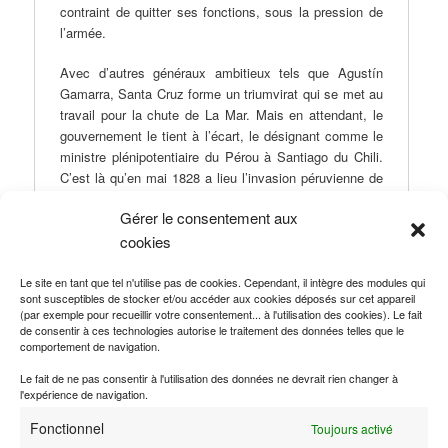
contraint de quitter ses fonctions, sous la pression de
l’armée.
Avec d’autres généraux ambitieux tels que Agustín
Gamarra, Santa Cruz forme un triumvirat qui se met au
travail pour la chute de La Mar. Mais en attendant, le
gouvernement le tient à l’écart, le désignant comme le
ministre plénipotentiaire du Pérou à Santiago du Chili.
C’est là qu’en mai 1828 a lieu l’invasion péruvienne de
la Bolivie sous les ordres du général Gamarra qui,
Gérer le consentement aux
ayant pris les pleins pouvoirs au Pérou après la chute
cookies
de La Mar, a l’objectif de mettre fin à l’influence
bolivarienne dans ce pays.
Le site en tant que tel n'utilise pas de cookies. Cependant, il intègre des modules qui
sont susceptibles de stocker et/ou accéder aux cookies déposés sur cet appareil
Le 6 juillet 1828, le Traité de Piquisa est signé, par
(par exemple pour recueillir votre consentement... à l'utilisation des cookies). Le fait
lequel le maréchal Antonio José de Sucre renonce au
de consentir à ces technologies autorise le traitement des données telles que le
pouvoir qu’il exerce en Bolivie et accepte de retirer les
comportement de navigation.
troupes colombiennes. Comme Gamarra, Santa Cruz
Le fait de ne pas consentir à l'utilisation des données ne devrait rien changer à
considère que Bolívar a commis une erreur en séparant
l'expérience de navigation.
le Haut et le Bas Pérou, alors ils proposent de les
Fonctionnel
réunir à nouveau, bien que chacun ait un plan différent
Toujours activé